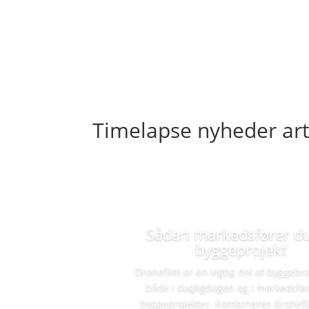
Timelapse nyheder art
Sådan markedsfører du
byggeprojekt
Dronefilm er en vigtig del af byggeb
både i dagligdagen og i markedsfør
byggeprojekter. Kombineres dronef