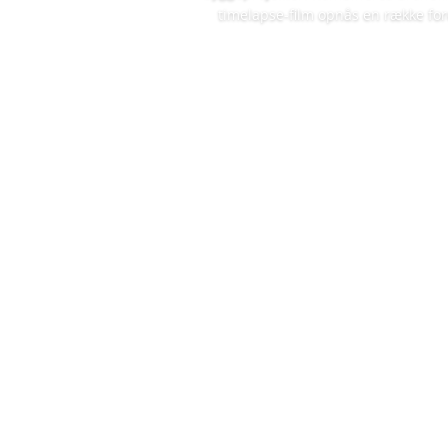
timelapse-film opnås en række for
Læs mere