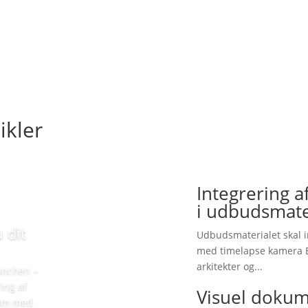
ikler
Integrering 
i udbudsmate
 dit
Udbudsmaterialet skal i
med timelapse kamera E
arkitekter og...
ranchen –
ing af
Visuel dokum
ilm med